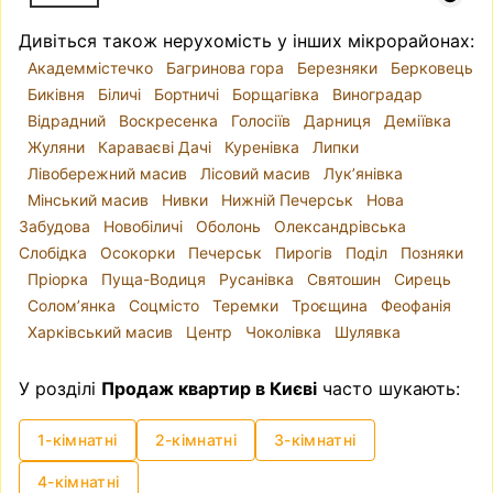
Дивіться також нерухомість у інших мікрорайонах:
Академмістечко
Багринова гора
Березняки
Берковець
Биківня
Біличі
Бортничі
Борщагівка
Виноградар
Відрадний
Воскресенка
Голосіїв
Дарниця
Деміївка
Жуляни
Караваєві Дачі
Куренівка
Липки
Лівобережний масив
Лісовий масив
Лук’янівка
Мінський масив
Нивки
Нижній Печерськ
Нова
Забудова
Новобіличі
Оболонь
Олександрівська
Слобідка
Осокорки
Печерськ
Пирогів
Поділ
Позняки
Пріорка
Пуща-Водиця
Русанівка
Святошин
Сирець
Солом’янка
Соцмісто
Теремки
Троєщина
Феофанія
Харківський масив
Центр
Чоколівка
Шулявка
У розділі
Продаж квартир в Києві
часто шукають:
1-кімнатні
2-кімнатні
3-кімнатні
4-кімнатні