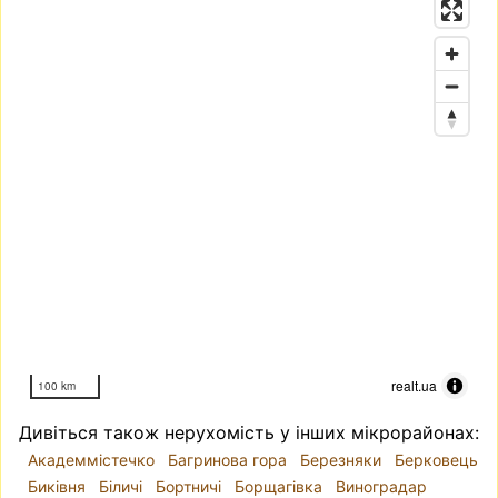
realt.ua
100 km
Дивіться також нерухомість у інших мікрорайонах:
Академмістечко
Багринова гора
Березняки
Берковець
Биківня
Біличі
Бортничі
Борщагівка
Виноградар