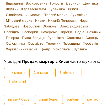
Відрадний
Воскресенка
Голосіїв
Дарниця
Деміївка
Жуляни
Караваєві Дачі
Куренівка
Липки
Лівобережний масив
Лісовий масив
Лук’янівка
Мінський масив
Нивки
Нижній Печерськ
Нова
Забудова
Новобіличі
Оболонь
Олександрівська
Слобідка
Осокорки
Печерськ
Пирогів
Поділ
Позняки
Пріорка
Пуща-Водиця
Русанівка
Святошин
Сирець
Солом’янка
Соцмісто
Теремки
Троєщина
Феофанія
Харківський масив
Центр
Чоколівка
Шулявка
У розділі
Продаж квартир в Києві
часто шукають:
1-кімнатні
2-кімнатні
3-кімнатні
4-кімнатні
правий берег
лівий берег
райони
метро