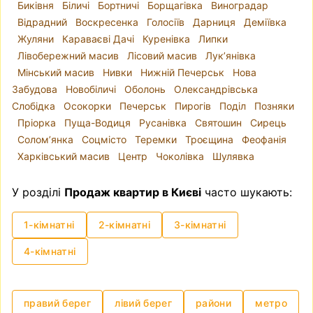
Биківня
Біличі
Бортничі
Борщагівка
Виноградар
Відрадний
Воскресенка
Голосіїв
Дарниця
Деміївка
Жуляни
Караваєві Дачі
Куренівка
Липки
Лівобережний масив
Лісовий масив
Лук’янівка
Мінський масив
Нивки
Нижній Печерськ
Нова
Забудова
Новобіличі
Оболонь
Олександрівська
Слобідка
Осокорки
Печерськ
Пирогів
Поділ
Позняки
Пріорка
Пуща-Водиця
Русанівка
Святошин
Сирець
Солом’янка
Соцмісто
Теремки
Троєщина
Феофанія
Харківський масив
Центр
Чоколівка
Шулявка
У розділі
Продаж квартир в Києві
часто шукають:
1-кімнатні
2-кімнатні
3-кімнатні
4-кімнатні
правий берег
лівий берег
райони
метро