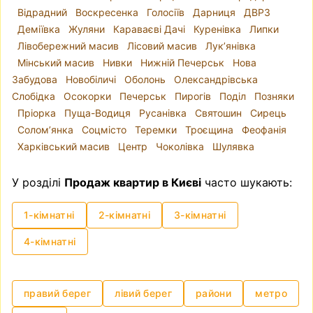
Відрадний
Воскресенка
Голосіїв
Дарниця
ДВРЗ
Деміївка
Жуляни
Караваєві Дачі
Куренівка
Липки
Лівобережний масив
Лісовий масив
Лук’янівка
Мінський масив
Нивки
Нижній Печерськ
Нова
Забудова
Новобіличі
Оболонь
Олександрівська
Слобідка
Осокорки
Печерськ
Пирогів
Поділ
Позняки
Пріорка
Пуща-Водиця
Русанівка
Святошин
Сирець
Солом’янка
Соцмісто
Теремки
Троєщина
Феофанія
Харківський масив
Центр
Чоколівка
Шулявка
У розділі
Продаж квартир в Києві
часто шукають:
1-кімнатні
2-кімнатні
3-кімнатні
4-кімнатні
правий берег
лівий берег
райони
метро