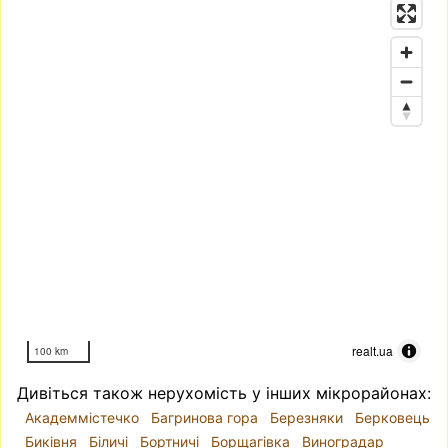
realt.ua
100 km
Дивіться також нерухомість у інших мікрорайонах:
Академмістечко
Багринова гора
Березняки
Берковець
Биківня
Біличі
Бортничі
Борщагівка
Виноградар