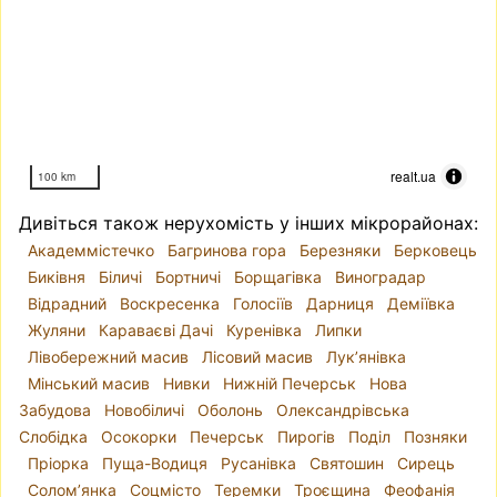
realt.ua
100 km
Дивіться також нерухомість у інших мікрорайонах:
Академмістечко
Багринова гора
Березняки
Берковець
Биківня
Біличі
Бортничі
Борщагівка
Виноградар
Відрадний
Воскресенка
Голосіїв
Дарниця
Деміївка
Жуляни
Караваєві Дачі
Куренівка
Липки
Лівобережний масив
Лісовий масив
Лук’янівка
Мінський масив
Нивки
Нижній Печерськ
Нова
Забудова
Новобіличі
Оболонь
Олександрівська
Слобідка
Осокорки
Печерськ
Пирогів
Поділ
Позняки
Пріорка
Пуща-Водиця
Русанівка
Святошин
Сирець
Солом’янка
Соцмісто
Теремки
Троєщина
Феофанія