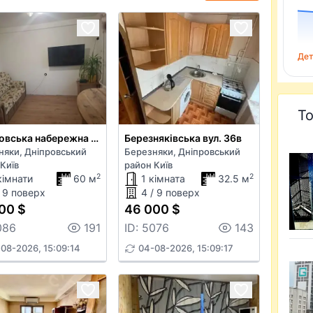
Дет
То
Дніпровська набережна 9а
Березняківська вул. 36в
няки, Дніпровський
Березняки, Дніпровський
Київ
район Київ
2
2
кімнати
60 м
1 кімната
32.5 м
/ 9 поверх
4 / 9 поверх
00 $
46 000 $
086
191
ID: 5076
143
08-2026, 15:09:14
04-08-2026, 15:09:17