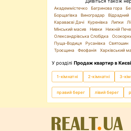
Дивіться також нер
Академмістечко
Багринова гора
Бе
Борщагівка
Виноградар
Відрадний
Караваєві Дачі
Куренівка
Липки
Л
Мінський масив
Нивки
Нижній Печ
Олександрівська Слобідка
Осокорк
Пуща-Водиця
Русанівка
Святошин
Троєщина
Феофанія
Харківський м
У розділі
Продаж квартир в Києві
1-кімнатні
2-кімнатні
3-кім
правий берег
лівий берег