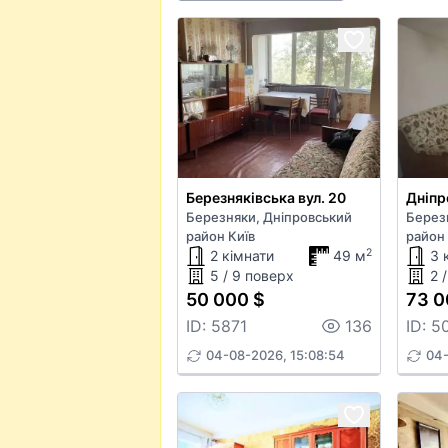
Березняківська вул. 20
Березняки, Дніпровський
Берез
район Київ
район 
2
2 кімнати
49 м
3 
5 / 9 поверх
2 
50 000 $
73 0
ID: 5871
136
ID: 5
04-08-2026, 15:08:54
04-