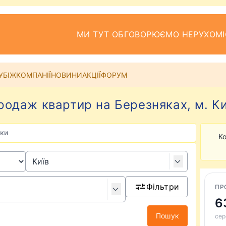
МИ ТУТ ОБГОВОРЮЄМО НЕРУХОМІ
УБІЖ
КОМПАНІЇ
НОВИНИ
АКЦІЇ
ФОРУМ
родаж квартир на Березняках, м. Ки
ки
Ко
Фільтри
ПР
6
Пошук
сер