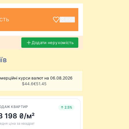
СТЬ
ВХІД
Додати нерухомість
їв
мерційні курси валют на 06.08.2026
$
44.6
€
51.45
ОДАЖ КВАРТИР
↑ 2.5%
3 198 ₴/м²
едня ціна за квадрат