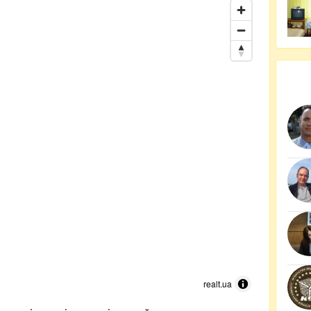
realt.ua