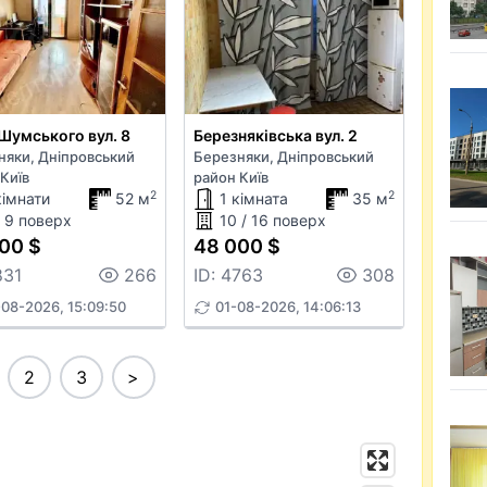
Шумського вул. 8
Березняківська вул. 2
няки, Дніпровський
Березняки, Дніпровський
Київ
район Київ
2
2
кімнати
52 м
1 кімната
35 м
/ 9 поверх
10 / 16 поверх
00 $
48 000 $
831
266
ID: 4763
308
08-2026, 15:09:50
01-08-2026, 14:06:13
2
3
>