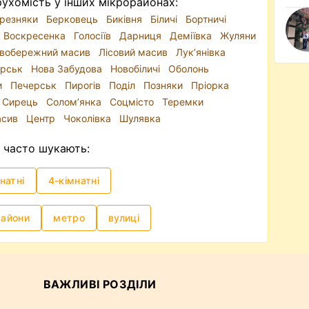
ухомість у інших мікрорайонах:
резняки
Берковець
Биківня
Біличі
Бортничі
Воскресенка
Голосіїв
Дарниця
Деміївка
Жуляни
івобережний масив
Лісовий масив
Лук’янівка
ерськ
Нова Забудова
Новобіличі
Оболонь
и
Печерськ
Пирогів
Поділ
Позняки
Пріорка
Сирець
Солом’янка
Соцмісто
Теремки
асив
Центр
Чоколівка
Шулявка
часто шукають:
натні
4-кімнатні
райони
метро
вулиці
ВАЖЛИВІ РОЗДІЛИ