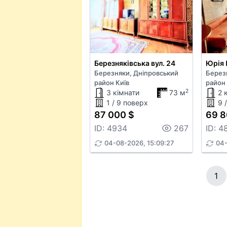
Березняківська вул. 24
Юрія 
Березняки, Дніпровський
Берез
район Київ
район 
2
3 кімнати
73 м
2 
1 / 9 поверх
9 
87 000 $
69 8
ID: 4934
267
ID: 4
04-08-2026, 15:09:27
04-
1