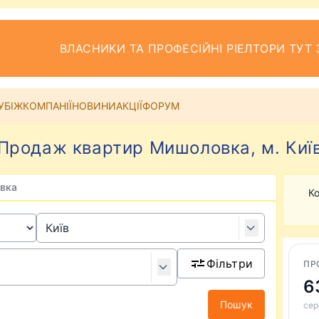
ВЛАСНИКИ ТА ПРОФЕСІЙНІ РІЕЛТОРИ ТУТ 
УБІЖ
КОМПАНІЇ
НОВИНИ
АКЦІЇ
ФОРУМ
Продаж квартир Мишоловка, м. Киї
вка
Ко
Фільтри
ПР
6
Пошук
сер