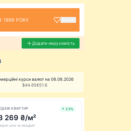
З 1999 РОКУ
ВХІД
Додати нерухомість
в
мерційні курси валют на 08.08.2026
$
44.65
€
51.6
ОДАЖ КВАРТИР
↑ 2.5%
3 269 ₴/м²
едня ціна за квадрат