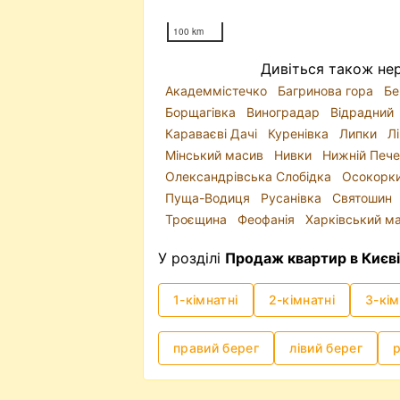
100 km
Дивіться також нер
Академмістечко
Багринова гора
Бе
Борщагівка
Виноградар
Відрадний
Караваєві Дачі
Куренівка
Липки
Л
Мінський масив
Нивки
Нижній Печ
Олександрівська Слобідка
Осокорк
Пуща-Водиця
Русанівка
Святошин
Троєщина
Феофанія
Харківський м
У розділі
Продаж квартир в Києві
1-кімнатні
2-кімнатні
3-кім
правий берег
лівий берег