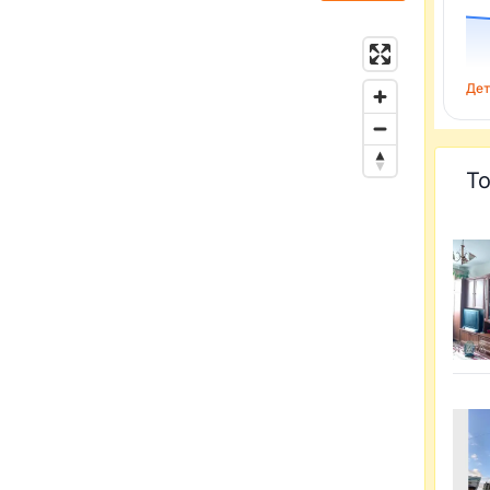
Дет
То