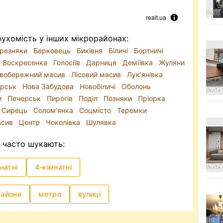
realt.ua
ухомість у інших мікрорайонах:
резняки
Берковець
Биківня
Біличі
Бортничі
Воскресенка
Голосіїв
Дарниця
Деміївка
Жуляни
івобережний масив
Лісовий масив
Лук’янівка
ерськ
Нова Забудова
Новобіличі
Оболонь
и
Печерськ
Пирогів
Поділ
Позняки
Пріорка
Сирець
Солом’янка
Соцмісто
Теремки
асив
Центр
Чоколівка
Шулявка
часто шукають:
натні
4-кімнатні
райони
метро
вулиці