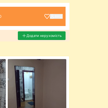
О
ВХІД
Додати нерухомість