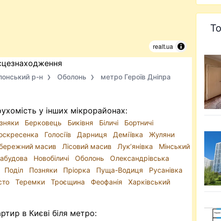
То
realt.ua
сцезнаходження
лонський р-н
Оболонь
метро Героїв Дніпра
ухомість у інших мікрорайонах:
зняки
Берковець
Биківня
Біличі
Бортничі
оскресенка
Голосіїв
Дарниця
Деміївка
Жуляни
обережний масив
Лісовий масив
Лук’янівка
Мінський
Забудова
Новобіличі
Оболонь
Олександрівська
в
Поділ
Позняки
Пріорка
Пуща-Водиця
Русанівка
сто
Теремки
Троєщина
Феофанія
Харківський
тир в Києві біля метро: