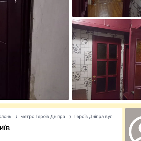
олонь
метро Героїв Дніпра
Героїв Дніпра вул.
иїв