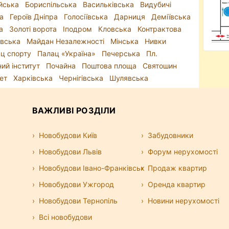
йська
Бориспільська
Васильківська
Видубичі
на
Героїв Дніпра
Голосіївська
Дарниця
Деміївська
ка
Золоті ворота
Іподром
Кловська
Контрактова
івська
Майдан Незалежності
Мінська
Нивки
ц спорту
Палац «Україна»
Печерська
Пл.
ний інститут
Почайна
Поштова площа
Святошин
тет
Харківська
Чернігівська
Шулявська
ВАЖЛИВІ РОЗДІЛИ
Новобудови Київ
Забудовники
Новобудови Львів
Форум нерухомості
Новобудови Івано-Франківськ
Продаж квартир
Новобудови Ужгород
Оренда квартир
Новобудови Тернопіль
Новини нерухомості
Всі новобудови