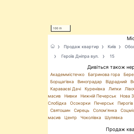
100 m
Мі
Продаж квартир
Київ
Обо
Героїв Дніпра вул.
15
Дивіться також нер
Академмістечко
Багринова гора
Бере
Борщагівка
Виноградар
Відрадний
В
Караваєві Дачі
Куренівка
Липки
Лів
масив
Нивки
Нижній Печерськ
Нова 
Слобідка
Осокорки
Печерськ
Пирогі
Святошин
Сирець
Солом’янка
Соцмі
масив
Центр
Чоколівка
Шулявка
Продаж квар