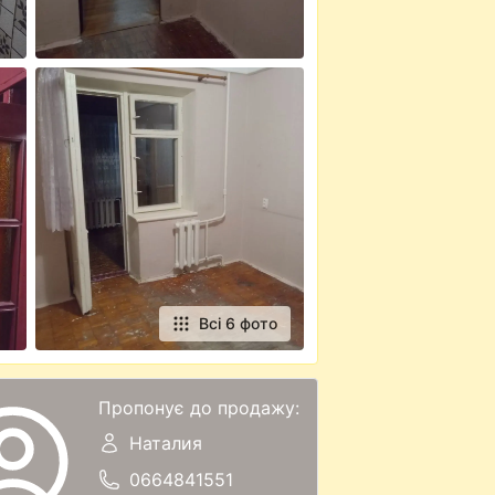
Всі 6 фото
Пропонує до продажу:
Наталия
0664841551