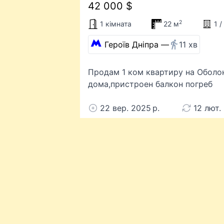
42 000 $
2
1 кімната
22 м
1 
Героїв Дніпра —
11 хв
Продам 1 ком квартиру на Оболон
дома,пристроен балкон погреб
22 вер. 2025 р.
12 лют.