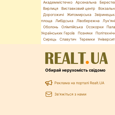
Академмістечко
Арсенальна
Бересте
Вирлиця
Виставковий центр
Вокзаль
Дорогожичі
Житомирська
Звіринець
площа
Либідська
Лівобережна
Лук'ян
Оболонь
Олімпійська
Осокорки
Пала
Українських Героїв
Позняки
Політехніч
Сирець
Славутич
Теремки
Універси
Обирай нерухомість свідомо
Реклама на порталі Realt.UA
Зв'яжіться з нами