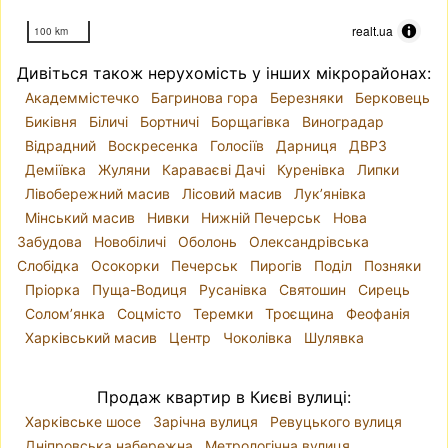
realt.ua
100 km
Дивіться також нерухомість у інших мікрорайонах:
Академмістечко
Багринова гора
Березняки
Берковець
Биківня
Біличі
Бортничі
Борщагівка
Виноградар
Відрадний
Воскресенка
Голосіїв
Дарниця
ДВРЗ
Деміївка
Жуляни
Караваєві Дачі
Куренівка
Липки
Лівобережний масив
Лісовий масив
Лук’янівка
Мінський масив
Нивки
Нижній Печерськ
Нова
Забудова
Новобіличі
Оболонь
Олександрівська
Слобідка
Осокорки
Печерськ
Пирогів
Поділ
Позняки
Пріорка
Пуща-Водиця
Русанівка
Святошин
Сирець
Солом’янка
Соцмісто
Теремки
Троєщина
Феофанія
Харківський масив
Центр
Чоколівка
Шулявка
Продаж квартир в Києві вулиці:
Харківське шосе
Зарічна вулиця
Ревуцького вулиця
Дніпровська набережна
Метрологічна вулиця