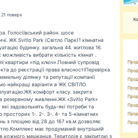
/ 21 поверх
Ко
а. Голосіївський район. шосе
і. ЖК Svitlo Park (Світло Парк)1 кімнатна
атацію будинку. загальна 44. житлова 16.
ж можливість вибрати кількість кімнат .
лі квартири «під ключ».Повний супровід
Прод
єкта до реєстрації права власностіПеревірка
Прод
земельну ділянку та репутації компанії
Прод
мо найкращі варіанти в ЖК СВІТЛО
Прод
плуатацію.ЖК комфорт класу. закрита
Прод
на резервному живленні.ЖК «Svitlo Park»
Прод
які задовольнять будь-які потреби та
 просторих 1-. 2-. 3-. 4- та 5-кімнатних
Прод
ань з площею від 28 до 167 кв.м дозволяє
Прод
итло.Комплекс має продуманий внутрішній
я кожного мешканця. Територія є закритою з