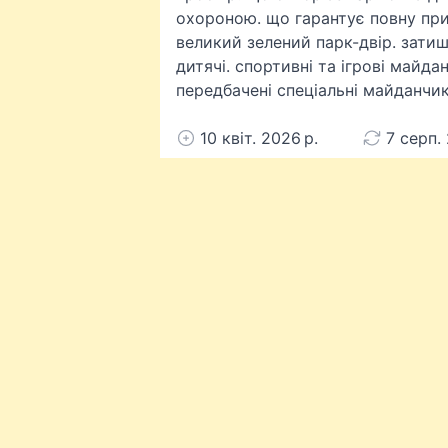
охороною. що гарантує повну при
великий зелений парк-двір. затиш
дитячі. спортивні та ігрові майд
передбачені спеціальні майданчик
10 квіт. 2026 р.
7 серп.