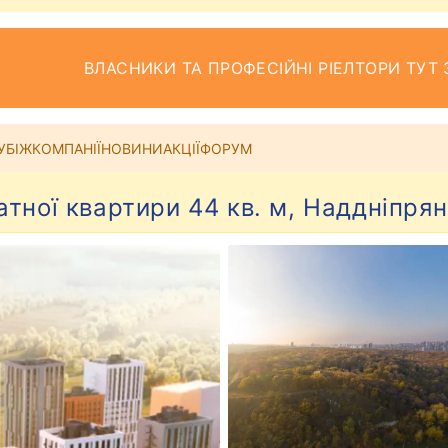
ВЛАСНИКИ ТА ПРОФЕСІЙНІ РІЕЛТОРИ ТУТ 
УБІЖ
КОМПАНІЇ
НОВИНИ
АКЦІЇ
ФОРУМ
атної квартири 44 кв. м, Наддніпрян