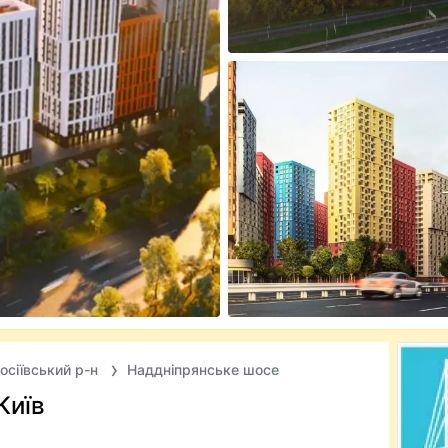
осіївський р-н
Наддніпрянське шосе
Київ