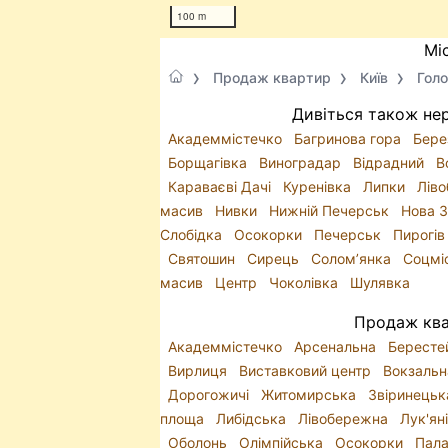
100 m
Мі
Продаж квартир
Київ
Голо
Дивіться також нер
Академмістечко
Багринова гора
Бере
Борщагівка
Виноградар
Відрадний
В
Караваєві Дачі
Куренівка
Липки
Лів
масив
Нивки
Нижній Печерськ
Нова 
Слобідка
Осокорки
Печерськ
Пирогі
Святошин
Сирець
Солом’янка
Соцмі
масив
Центр
Чоколівка
Шулявка
Продаж квар
Академмістечко
Арсенальна
Бересте
Вирлиця
Виставковий центр
Вокзаль
Дорогожичі
Житомирська
Звіринець
площа
Либідська
Лівобережна
Лук'ян
Оболонь
Олімпійська
Осокорки
Пала