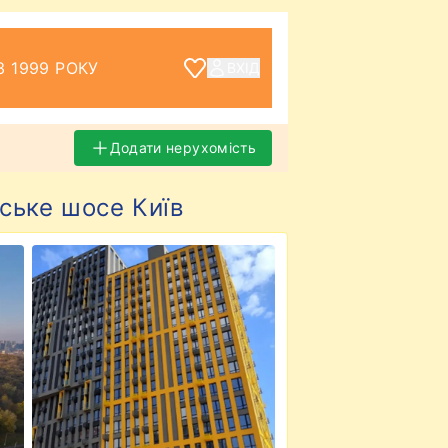
З 1999 РОКУ
ВХІД
Додати нерухомість
ське шосе Київ