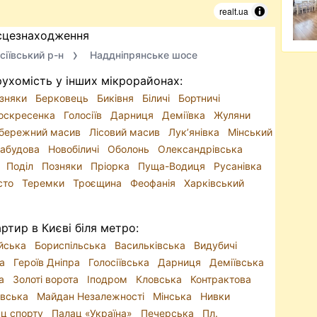
realt.ua
сцезнаходження
сіївський р-н
Наддніпрянське шосе
ухомість у інших мікрорайонах:
зняки
Берковець
Биківня
Біличі
Бортничі
оскресенка
Голосіїв
Дарниця
Деміївка
Жуляни
обережний масив
Лісовий масив
Лук’янівка
Мінський
Забудова
Новобіличі
Оболонь
Олександрівська
в
Поділ
Позняки
Пріорка
Пуща-Водиця
Русанівка
сто
Теремки
Троєщина
Феофанія
Харківський
тир в Києві біля метро:
йська
Бориспільська
Васильківська
Видубичі
на
Героїв Дніпра
Голосіївська
Дарниця
Деміївська
ка
Золоті ворота
Іподром
Кловська
Контрактова
івська
Майдан Незалежності
Мінська
Нивки
ц спорту
Палац «Україна»
Печерська
Пл.