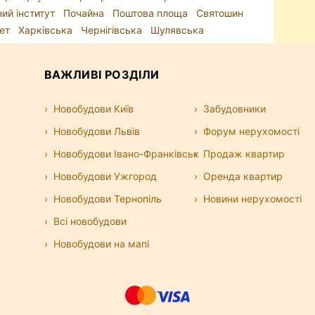
ний інститут
Почайна
Поштова площа
Святошин
тет
Харківська
Чернігівська
Шулявська
ВАЖЛИВІ РОЗДІЛИ
Новобудови Київ
Забудовники
Новобудови Львів
Форум нерухомості
Новобудови Івано-Франківськ
Продаж квартир
Новобудови Ужгород
Оренда квартир
Новобудови Тернопіль
Новини нерухомості
Всі новобудови
Новобудови на мапі