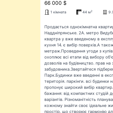
66 000 $
2
1 кімната
44 м
9 
Продається однокімнатна квартир
Наддніпрянське. 2А. метро Видубич
квартра у вже введеному в експлу
кухня 14. є вибір поверхів.А тако
метраж.Проведення угоди з купів
охоплює всі етапи від вибору об'
дозволів на будівництво. прав на 
забудовника.Звертайтеся підбере
Парк.Будинки вже введенні в екс
територія. паркінги. всі будинки 
пропонує широкий вибір квартир. 
бажання: від компактних студій до
варіантів. Різноманітність планув
кожному знайти своє ідеальне ж
простір. що створює гармонію дл