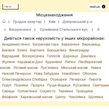
realt.ua
100 m
Місцезнаходження
Продаж квартир
Київ
Дніпровський р-н
Воскресенка
Сулеймана Стальського вул.
6
Дивіться також нерухомість у інших мікрорайонах:
Академмістечко
Багринова гора
Березняки
Берковець
Биківня
Біличі
Бортничі
Борщагівка
Виноградар
Відрадний
Воскресенка
Голосіїв
Дарниця
Деміївка
Жуляни
Караваєві Дачі
Куренівка
Липки
Лівобережний
масив
Лісовий масив
Лук’янівка
Мінський масив
Нивки
Нижній Печерськ
Нова Забудова
Новобіличі
Оболонь
Олександрівська Слобідка
Осокорки
Печерськ
Пирогів
Поділ
Позняки
Пріорка
Пуща-Водиця
Русанівка
Святошин
Сирець
Солом’янка
Соцмісто
Теремки
Троєщина
Феофанія
Харківський масив
Центр
Чоколівка
Шулявка