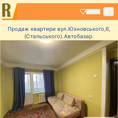
ВХІД
Продаж квартири вул.Юхновського,6,
(Стальського).Автобазар.