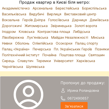
Продаж квартир в Києві біля метро:
Академмістечко
Арсенальна
Берестейська
Бориспільська
Васильківська
Видубичі
Вирлиця
Виставковий центр
Вокзальна
Героїв Дніпра
Голосіївська
Дарниця
Деміївська
Дорогожичі
Житомирська
Звіринецька
Золоті ворота
Іподром
Кловська
Контрактова площа
Либідська
Лівобережна
Лук'янівська
Майдан Незалежності
Мінська
Нивки
Оболонь
Олімпійська
Осокорки
Палац спорту
Палац «Україна»
Печерська
Пл. Українських Героїв
Позняки
Політехнічний інститут
Почайна
Поштова площа
Святошин
Сирець
Славутич
Теремки
Університет
Харківська
Чернігівська
Шулявська
Пропонує до продажу:
Ирина Роландовна
0672490657
Звʼязатися